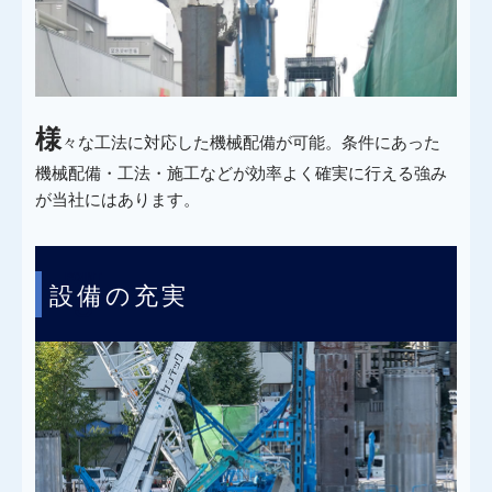
様
々な工法に対応した機械配備が可能。条件にあった
機械配備・工法・施工などが効率よく確実に行える強み
が当社にはあります。
POINT
設備の充実
3