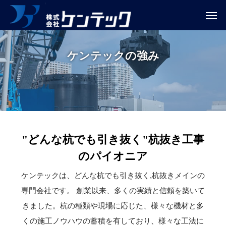
ケ
ン
テ
ッ
ク
の
強
み
"どんな杭でも引き抜く"杭抜き工事
のパイオニア
ケンテックは、どんな杭でも引き抜く,杭抜きメインの
専門会社です。 創業以来、多くの実績と信頼を築いて
きました。杭の種類や現場に応じた、様々な機材と多
くの施工ノウハウの蓄積を有しており、様々な工法に