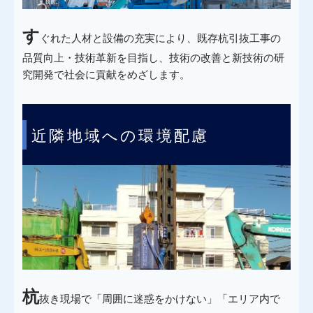
す
ぐれた人材と設備の充実により、既存杭引抜工事の
品質向上・技術革新を目指し、技術の改善と新技術の研
究開発で社会に貢献をめざします。
POINT
近隣地域への環境配慮
4
杭
抜き現場で「周囲に迷惑をかけない」「エリア内で