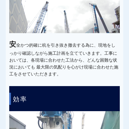
安
全かつ的確に杭を引き抜き撤去する為に、現地をし
っかり確認しながら施工計画を立てていきます。工事に
おいては、各現場に合わせた工法から、どんな困難な状
況においても 最大限の気配りを心がけ現場に合わせた施
工をさせていただきます。
POINT
効率
2